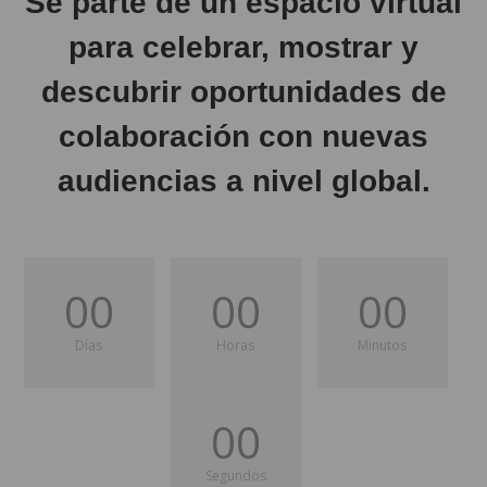
Sé parte de u
n espacio virtual
para celebrar, mostrar y
descubrir oportunidades de
colaboración con nuevas
audiencias a nivel global.
00
00
00
Días
Horas
Minutos
00
Segundos